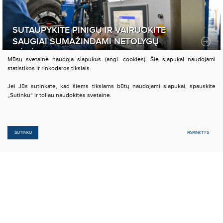
SUTAUPYKITE PINIGŲ IR VAIRUOKITE
SAUGIAI SUMAŽINDAMI NETOLYGŲ
DĖVĖJIMĄSI
Mūsų svetainė naudoja slapukus (angl. cookies). Šie slapukai naudojami
statistikos ir rinkodaros tikslais.
Jei Jūs sutinkate, kad šiems tikslams būtų naudojami slapukai, spauskite
„Sutinku“ ir toliau naudokitės svetaine.
SUTINKU
PARINKTYS
© 2015 UAB "Guminta". Visos teisės
Duomenų apsauga
Sprendimas: |
TEXUS
saugomos